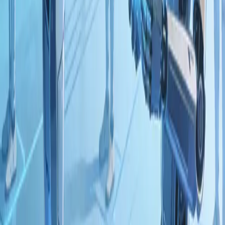
展望 2026 年以後，
aigeo
技術將徹底重塑香港數碼營銷的競
爭景觀，特別是對於
GEO内容優化
的佈局方式。未來的搜尋
將不再是單純的排名點擊競爭，而是語義空間佔位與引用權威
的較量。透過先進的
aigeo
方案，企業能更精準地捕捉用戶
的隱性提問意圖，這要求
GEO優化
具備更強大的動態調整與
語義迭代能力。
GEO内容優化
將全面趨向於高度的
AI知識結
構化
，以配合日益精進的生成式搜尋引擎。
aigeo
的演進將迫
使品牌放棄過時的營銷套路，轉而投入更具專業深度與知識價
值的
GEO内容優化
。實施
GEO優化
將成為香港企業數位化
轉型的標準配置。
aigeo
技術將推動
GEO内容優化
向更具權
威性、一致性與技術性的方向發展。香港作為國際市場與技術
的橋頭堡，
aigeo
與
GEO優化
的應用場景將更加豐富多樣。
持續的
GEO内容優化
投資將為品牌帶來不可替代的數位資產
優勢。
aigeo
將讓
GEO優化
成為每個品牌的生存必修課。
GEO内容優化
的成敗將直接決定企業在 AI 時代的流量邊界與
生存空間。
aigeo
帶動的
GEO優化
革新，將讓
GEO内容優化
真正成為數碼營銷的核心驅動力。