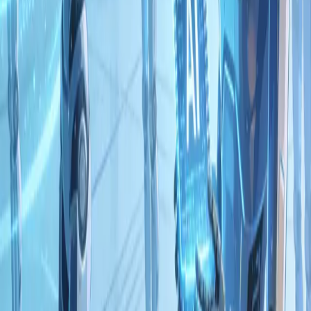
品牌在不同平台上散佈的
GEO内容優化
資訊出現邏輯衝突，
將會嚴重損害
aigeo
引擎對品牌的信任權重。執行
GEO優化
時，企業必須進行全方位的內容審計，確保每一篇
GEO内容
優化
文章都符合最新的技術邏輯與服務事實。
aigeo
的系統
機制會自動交叉比對全網資訊的真實性，因此
GEO優化
必須
建立在嚴謹的事實基礎之上。透過專業的
GEO内容優化
，我
們能將品牌的零散知識系統化，並在
aigeo
的框架下實現完
美的
實體與語義對齊
。香港企業在推動
GEO優化
時，應專注
於解決用戶在生成式搜尋中提出的實際痛點。高品質、無偏差
的
GEO内容優化
能為品牌贏得長期的 AI 引用率。
aigeo
技術
的商業價值在於將
GEO優化
轉化為品牌數位資產的長遠投
資。
GEO内容優化
的精準度直接反映了企業
aigeo
策略的成
熟程度。
GEO優化
不僅僅是技術指標，更是
GEO内容優化
質量的最終保證。
未來展望：aigeo 將如何改變香港數碼營
銷的 GEO內容優化 佈局