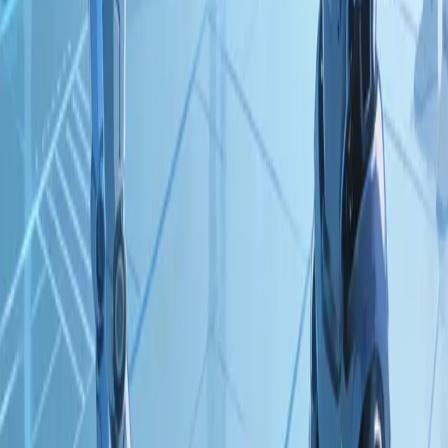
立即與香港 aigeo 專家聯絡，開啟您的 GEO優化 未來
身處 2026 年的生成式 AI 前沿，您的品牌不應在搜尋浪潮中
隱形。作為香港專業的
aigeo
解決方案供應商，
NeoX GEO
(
https://www.neoxgeo.com/
) 擁有領先的
GEO優化
技術架構
與專業的
GEO内容優化
團隊。我們位於香港，深諳本地市場
語境，致力於協助企業透過
實體與語義對齊
，在 AI 搜尋引擎
中建立絕對的權威地位。不論您是需要修復語義理解偏差，還
是希望建立全新的
AI知識結構化
體系，我們的
aigeo
方案都
能為您提供顯著的增長動力。
公司名稱
：NeoX GEO (香港)
官方網站
：
https://www.neoxgeo.com/
專業範疇
：aigeo 技術諮詢、GEO優化 策略執行、深度
GEO内容優化。
請即瀏覽我們的官網，獲取更多關於
aigeo
與
GEO優化
的專
業知識，讓我們透過高品質的
GEO内容優化
，協助您的品牌